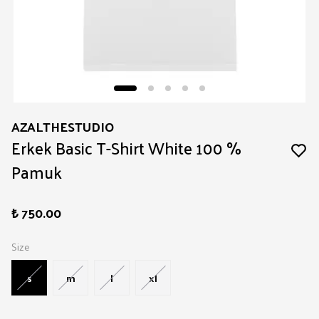
AZALTHESTUDIO
Erkek Basic T-Shirt White 100 %
Pamuk
₺ 750.00
Size
s
m
l
xl