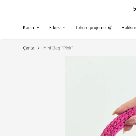
5
Kadın
Erkek
Tohum projemiz 🍃
Hakkım
Çanta
Mini Bag "Pink"