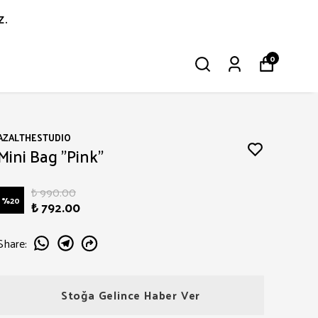
z.
0
AZALTHESTUDIO
Mini Bag "Pink"
₺ 990.00
%
20
₺ 792.00
Share
:
Stoğa Gelince Haber Ver