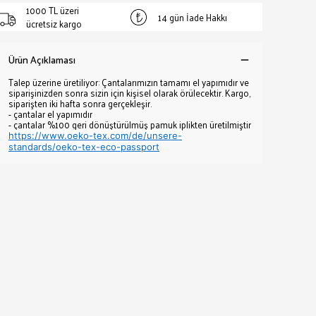
1000 TL üzeri
14 gün İade Hakkı
ücretsiz kargo
Ürün Açıklaması
Talep üzerine üretiliyor: Çantalarımızın tamamı el yapımıdır ve
siparişinizden sonra sizin için kişisel olarak örülecektir. Kargo,
siparişten iki hafta sonra gerçekleşir.
- çantalar el yapımıdır
- çantalar %100 geri dönüştürülmüş pamuk iplikten üretilmiştir
https://www.oeko-tex.com/de/unsere-
standards/oeko-tex-eco-passport