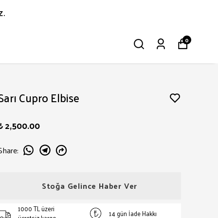
z.
0
Sarı Cupro Elbise
₺ 2,500.00
Share
:
Stoğa Gelince Haber Ver
1000 TL üzeri
14 gün İade Hakkı
ücretsiz kargo