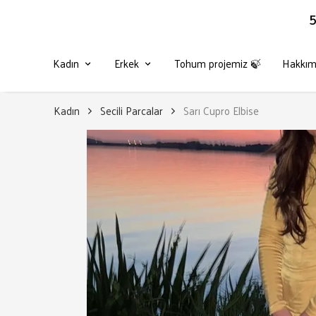
5
Kadın
Erkek
Tohum projemiz 🍃
Hakkım
Kadın
Secili Parcalar
Sarı Cupro Elbise