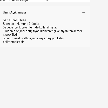
Ürün Açıklaması
Sarı Cupro Elbise
S beden – Numune üründür.
Sadece içerik çekimlerinde kullanılmıştır.
Elbisenin orijinal satış fiyatı (kahverengi ve siyah renklerde)
4.500 TL’dir.
Bu ürün özel fiyatlıdır, iade veya değişim kabul
edilmemektedir.