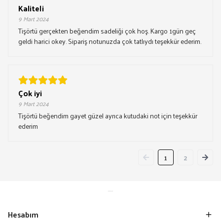
Kaliteli
9 Mart 2024
Tişörtü gerçekten beğendim sadeliği çok hoş. Kargo 1gün geç
geldi harici okey. Sipariş notunuzda çok tatlıydı teşekkür ederim.
Çok iyi
9 Mart 2024
Tişörtü beğendim gayet güzel ayrıca kutudaki not için teşekkür
ederim
1
2
Hesabım