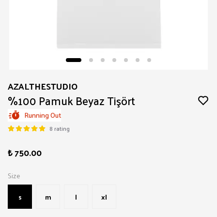
AZALTHESTUDIO
%100 Pamuk Beyaz Tişört
Running Out
8 rating
₺ 750.00
Size
s
m
l
xl