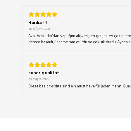
Harika !!!
10 Nisan 2026
Azalthestudio’dan yaptığım alışverişten gerçekten çok memn
derece başarılı, üzerime tam oturdu ve çok şık durdu. Ayrıca si
super qualität
13 Mayıs 2024
Diese basic t-shirts sind ein must have für jeden Mann. Qualit