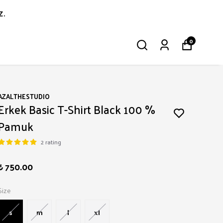
z.
0
AZALTHESTUDIO
Erkek Basic T-Shirt Black 100 %
Pamuk
2 rating
₺ 750.00
Size
s
m
l
xl