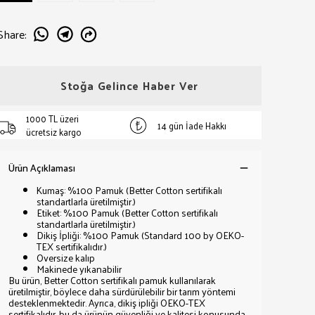
Share
:
Stoğa Gelince Haber Ver
1000 TL üzeri
14 gün İade Hakkı
ücretsiz kargo
Ürün Açıklaması
Kumaş: %100 Pamuk (Better Cotton sertifikalı
standartlarla üretilmiştir.)
Etiket: %100 Pamuk (Better Cotton sertifikalı
standartlarla üretilmiştir.)
Dikiş İpliği: %100 Pamuk (Standard 100 by OEKO-
TEX sertifikalıdır.)
Oversize kalıp
Makinede yıkanabilir
Bu ürün, Better Cotton sertifikalı pamuk kullanılarak
üretilmiştir, böylece daha sürdürülebilir bir tarım yöntemi
desteklenmektedir. Ayrıca, dikiş ipliği OEKO-TEX
sertifikalıdır, bu da ürünün güvenliği ve kalitesi konusunda