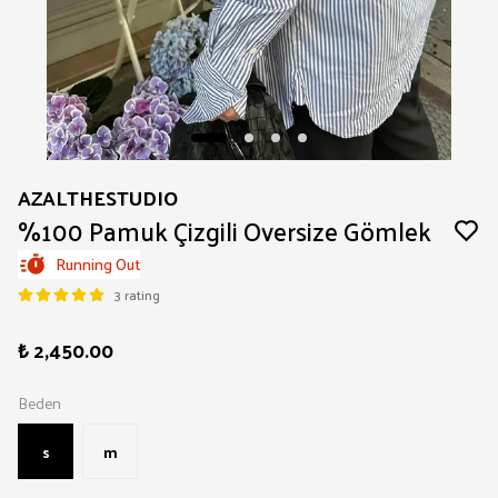
AZALTHESTUDIO
%100 Pamuk Çizgili Oversize Gömlek
Running Out
3 rating
₺ 2,450.00
Beden
s
m