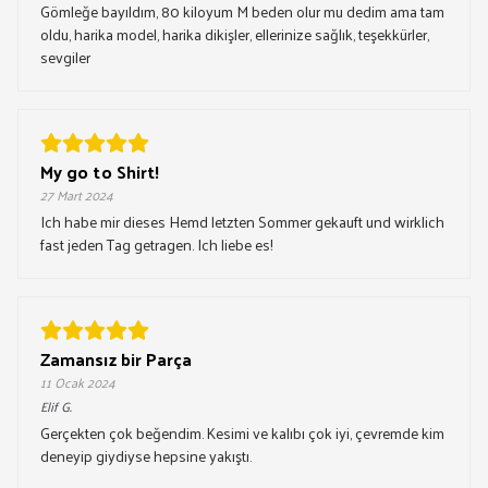
Gömleğe bayıldım, 80 kiloyum M beden olur mu dedim ama tam
oldu, harika model, harika dikişler, ellerinize sağlık, teşekkürler,
sevgiler
My go to Shirt!
27 Mart 2024
Ich habe mir dieses Hemd letzten Sommer gekauft und wirklich
fast jeden Tag getragen. Ich liebe es!
Zamansız bir Parça
11 Ocak 2024
Elif
G.
Gerçekten çok beğendim. Kesimi ve kalıbı çok iyi, çevremde kim
deneyip giydiyse hepsine yakıştı.