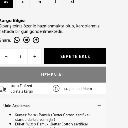
xs
s
m
l
xl
Kargo Bilgisi
Siparişleriniz özenle hazırlanmakta olup, kargolarımız
haftada bir gün gönderilmektedir.
Share
:
SEPETE EKLE
HEMEN AL
1000 TL üzeri
14 gün İade Hakkı
ücretsiz kargo
Ürün Açıklaması
Kumaş: %100 Pamuk (Better Cotton sertifikalı
standartlarla üretilmiştir.)
Etiket: %100 Pamuk (Better Cotton sertifikalı