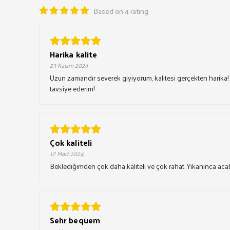
Based on 4 rating
Harika kalite
23 Kasım 2024
Uzun zamandır severek giyiyorum, kalitesi gerçekten harika!
tavsiye ederim!
Çok kaliteli
17 Mart 2024
Beklediğimden çok daha kaliteli ve çok rahat. Yıkanınca aca
Sehr bequem