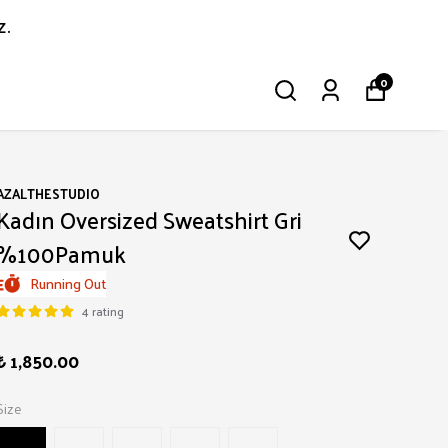
z.
0
AZALTHESTUDIO
Kadın Oversized Sweatshirt Gri
%100Pamuk
Running Out
4 rating
₺ 1,850.00
Size