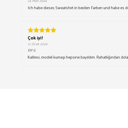
14 Mart 2024
Ich habe dieses Sweatshirt in beiden Farben und habe es d
Çok iyi!
11 Ocak 2024
Elif
G.
Kalitesi, modeli kumaşı hepsine bayıldım. Rahatlığından dolay