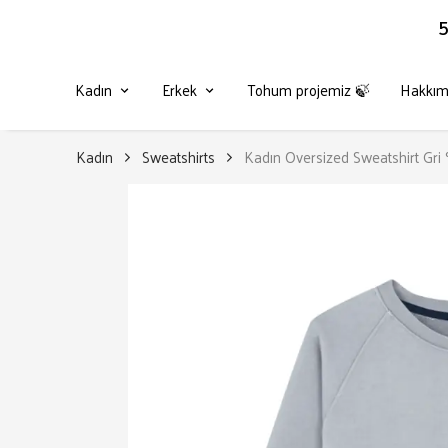
5
Kadın
Erkek
Tohum projemiz 🍃
Hakkım
Kadın
Sweatshirts
Kadın Oversized Sweatshirt G