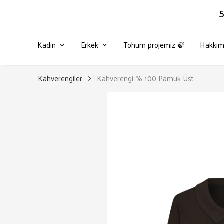
5
Kadın
Erkek
Tohum projemiz 🍃
Hakkım
Kahverengiler
Kahverengi % 100 Pamuk Üst